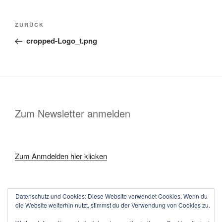
Beitragsnavigation
Vorheriger
ZURÜCK
Beitrag
cropped-Logo_t.png
Zum Newsletter anmelden
Zum Anmdelden hier klicken
Datenschutz und Cookies: Diese Website verwendet Cookies. Wenn du
die Website weiterhin nutzt, stimmst du der Verwendung von Cookies zu.
Kontakt
Facebook
Instagram
Twitter
Google