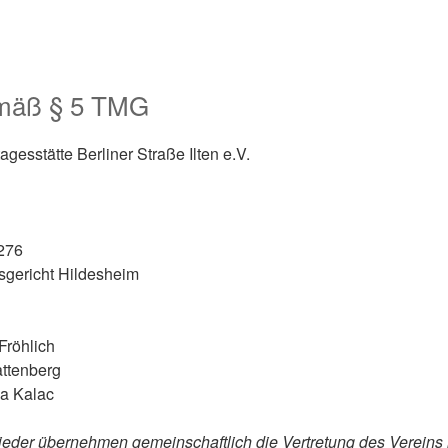
mäß § 5 TMG
gesstätte Berliner Straße Ilten e.V.
1276
tsgericht Hildesheim
Fröhlich
attenberg
na Kalac
ieder übernehmen gemeinschaftlich die Vertretung des Verein