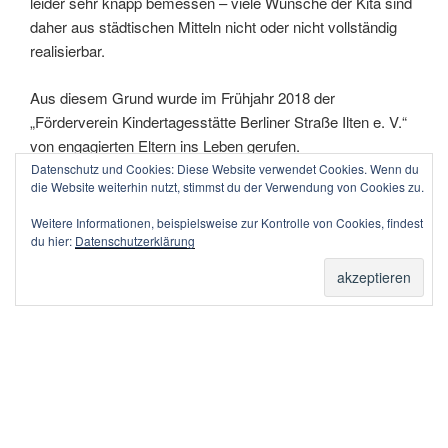
leider sehr knapp bemessen – viele Wünsche der Kita sind
daher aus städtischen Mitteln nicht oder nicht vollständig
realisierbar.
Aus diesem Grund wurde im Frühjahr 2018 der
„Förderverein Kindertagesstätte Berliner Straße Ilten e. V.“
von engagierten Eltern ins Leben gerufen.
Wir möchten die Kinder „unserer“ Kita in Zusammenarbeit
Datenschutz und Cookies: Diese Website verwendet Cookies. Wenn du
die Website weiterhin nutzt, stimmst du der Verwendung von Cookies zu.
mit der Kita, den Eltern, den Freunden und allen
Interessierten unterstützen.
Weitere Informationen, beispielsweise zur Kontrolle von Cookies, findest
du hier:
Datenschutzerklärung
Insbesondere möchten wir durch finanzielle Mittel und
Sachspenden folgende Ziele umsetzen:
Anschaffung von Spielgeräten und Materialien
Förderung von Ausflügen
Unterstützung der pädagogischen Arbeit
Unterstützung bedürftiger Kinder bei Gemeinschafts-
im Einzelfall
veranstaltungen und