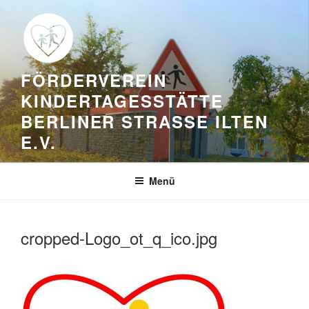
Zum
Inhalt
springen
FÖRDERVEREIN
KINDERTAGESSTÄTTE
BERLINER STRASSE ILTEN E
.V.
Menü
cropped-Logo_ot_q_ico.jpg