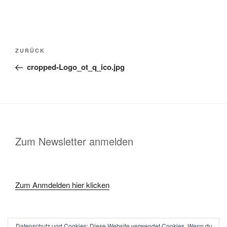
Beitragsnavigation
Vorheriger
ZURÜCK
Beitrag
cropped-Logo_ot_q_ico.jpg
Zum Newsletter anmelden
Zum Anmdelden hier klicken
Datenschutz und Cookies: Diese Website verwendet Cookies. Wenn du